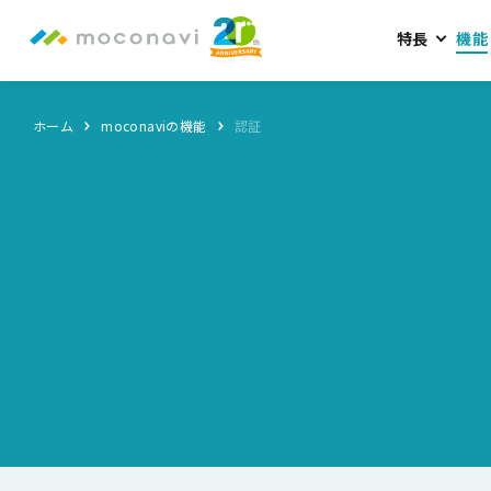
特長
機能
ホーム
moconaviの機能
認証