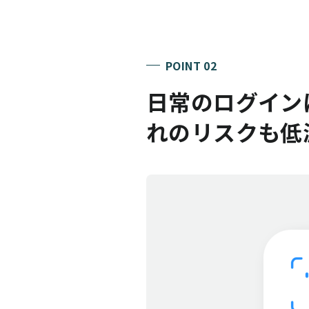
POINT 02
日常のログインは
れのリスクも低