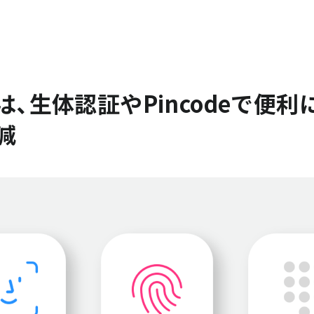
、生体認証やPincodeで便
減