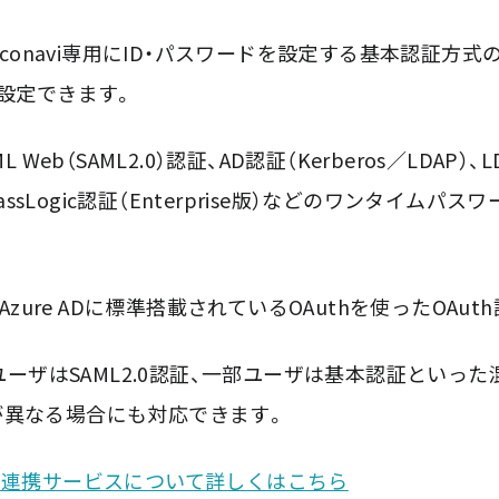
moconavi専用にID・パスワードを設定する基本認証方
が設定できます。
 Web（SAML2.0）認証、AD認証（Kerberos／LDAP）
やPassLogic認証（Enterprise版）などのワンタイ
、Azure ADに標準搭載されているOAuthを使ったOA
一部ユーザはSAML2.0認証、一部ユーザは基本認証といっ
が異なる場合にも対応できます。
）の連携サービスについて詳しくはこちら