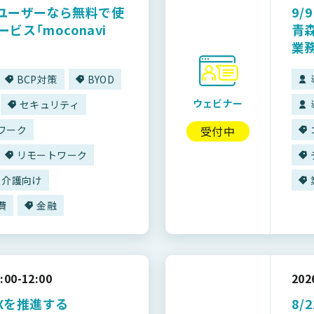
aviユーザーなら無料で使
9/
ービス「moconavi
青森
業
BCP対策
BYOD
ウェビナー
セキュリティ
受付中
ワーク
リモートワーク
・介護向け
費
金融
:00-12:00
20
Xを推進する
8/