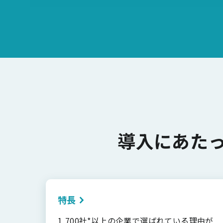
導入にあた
特長
1,700社*以上の企業で選ばれている理由が