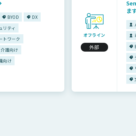
Se
ま
BYOD
DX
ュリティ
オフライン
ートワーク
外部
・介護向け
職向け