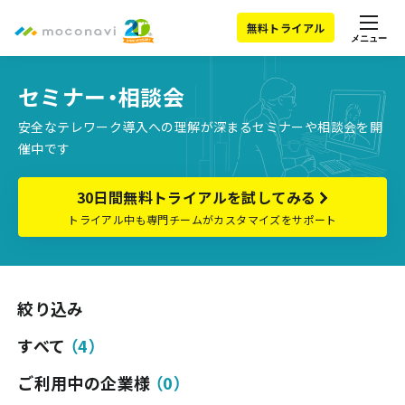
無料トライアル
メニュー
セミナー・相談会
安全なテレワーク導入への理解が深まるセミナーや相談会を開
催中です
30日間無料トライアルを試してみる
トライアル中も専門チームがカスタマイズをサポート
絞り込み
すべて
（
4
）
ご利用中の企業様
（
0
）