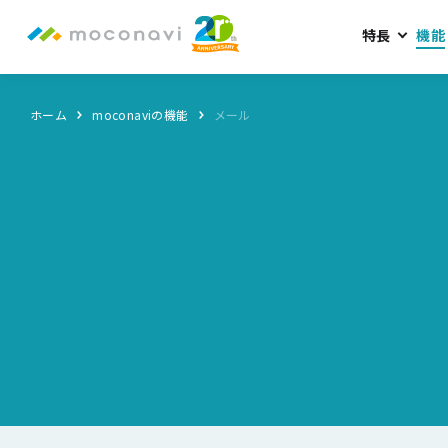
特長
機能
ホーム
moconaviの機能
メール