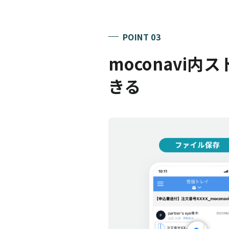
POINT 03
moconavi
きる