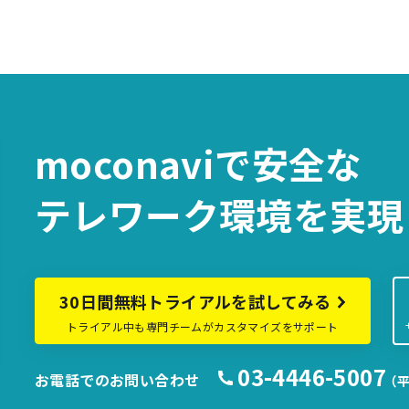
moconaviで
安全な
テレワーク環境を
実現
30日間無料トライアルを試してみる
トライアル中も専門チームがカスタマイズをサポート
03-4446-5007
お電話でのお問い合わせ
（平