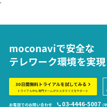
。
moconaviで
安全な
テレワーク環境を
実現
30日間無料トライアルを試してみる
トライアル中も専門チームがカスタマイズをサポート
03-4446-5007
お電話でのお問い合わせ
（平