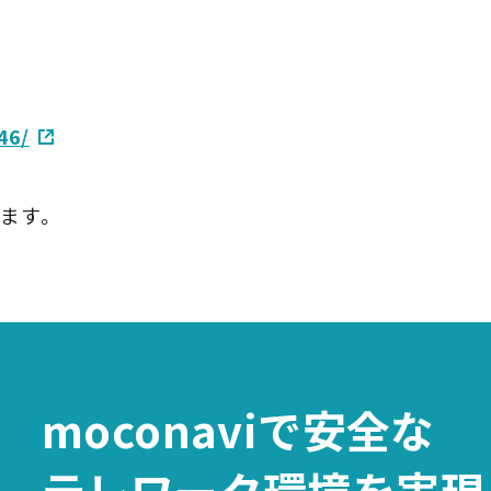
46/
ます。
moconaviで
安全な