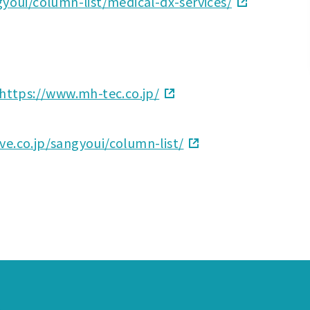
gyoui/column-list/medical-dx-services/
https://www.mh-tec.co.jp/
ve.co.jp/sangyoui/column-list/