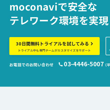
moconaviで
安全な
テレワーク環境を
実現
30日間無料トライアルを試してみる
トライアル中も専門チームがカスタマイズをサポート
03-4446-5007
お電話でのお問い合わせ
（平