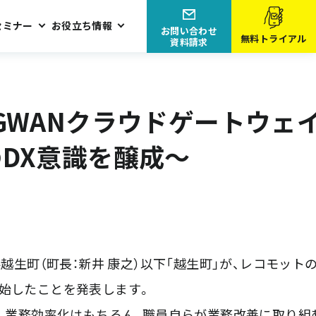
セミナー
お役立ち情報
お問い合わせ
無料トライアル
資料請求
職員のDX意識を醸成〜
 LGWANクラウドゲートウェイ
DX意識を醸成〜
越生町（町長：新井 康之）以下「越生町」が、レコモット
を開始したことを発表します。
業務効率化はもちろん、職員自らが業務改善に取り組