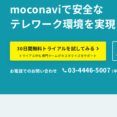
moconaviで
安全な
テレワーク環境を
実現
30日間無料トライアルを試してみる
トライアル中も専門チームがカスタマイズをサポート
03-4446-5007
お電話でのお問い合わせ
（平