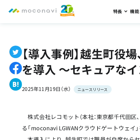
特長
機能
ホーム
お知らせ
【導入事例】越生町役場、全職員PCに「moco
【導入事例】越生町役場、
を導入 〜セキュアなイ
2025年11月19日（水）
ニュースリリース
株式会社レコモット（本社：東京都千代田区、代
る「moconavi LGWANクラウドゲート
本導入により、越生町では職員が自席からセ