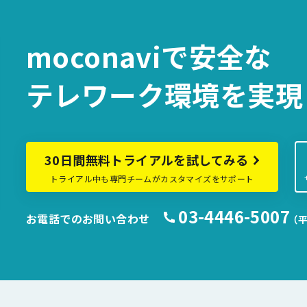
moconaviで
安全な
テレワーク環境を
実現
30日間無料トライアルを試してみる
トライアル中も専門チームがカスタマイズをサポート
03-4446-5007
お電話でのお問い合わせ
（平