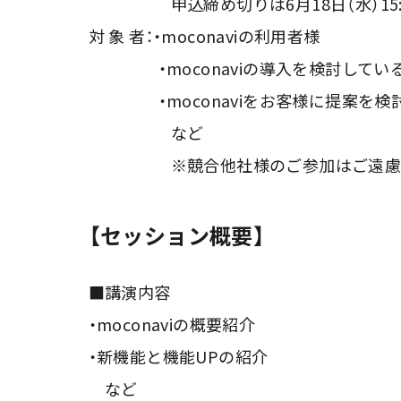
申込締め切りは6月18日（水）15:
対 象 者：・moconaviの利用者様
・moconaviの導入を検討してい
・moconaviをお客様に提案を検
など
※競合他社様のご参加はご遠慮いた
【セッション概要】
■講演内容
・moconaviの概要紹介
・新機能と機能UPの紹介
など