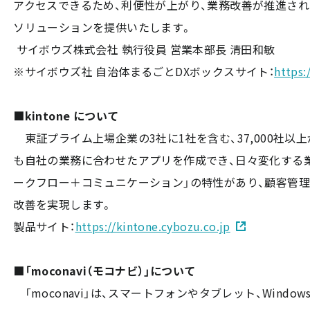
アクセスできるため、利便性が上がり、業務改善が推進さ
ソリューションを提供いたします。
サイボウズ株式会社 執行役員 営業本部長 清田和敏
※サイボウズ社 自治体まるごとDXボックスサイト：
https:
■kintone について
東証プライム上場企業の3社に1社を含む、37,000社以
も自社の業務に合わせたアプリを作成でき、日々変化する
ークフロー＋コミュニケーション」の特性があり、顧客管理
改善を実現します。
製品サイト：
https://kintone.cybozu.co.jp
■「moconavi（モコナビ）」について
「moconavi」は、スマートフォンやタブレット、Win