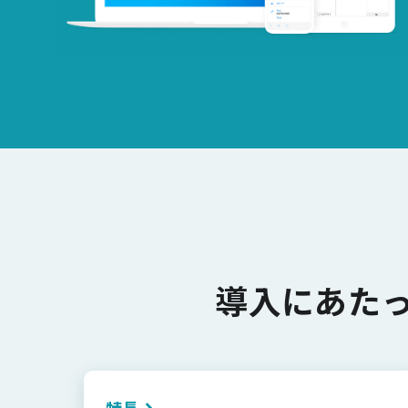
導入にあた
特長