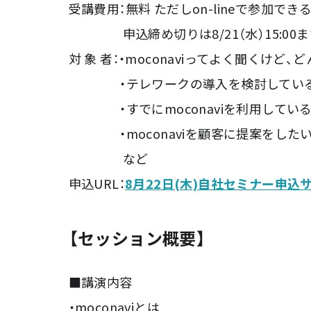
受講費用：無料 ただしon-lineで参加で
申込締め切りは8/21（水）15:00ま
対 象 者：・moconaviってよく聞くけ
・テレワークの導入を検討してい
・すでにmoconaviを利用してい
・moconaviを顧客に提案をした
など
申込URL：
8月22日(木)自社セミナー申込
【セッション概要】
■講演内容
・moconaviとは