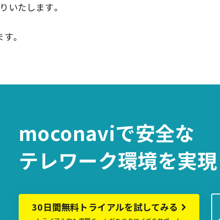
りいたします。
ます。
moconaviで
安全な
テレワーク環境を
実現
30日間無料トライアルを試してみる