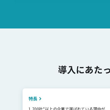
導入にあた
特長
1,700社*以上の企業で選ばれている理由が