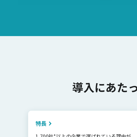
導入にあた
特長
1,700社*以上の企業で選ばれている理由が