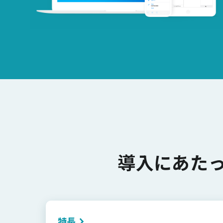
導入にあた
特長