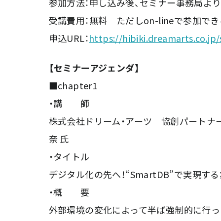
参加方法：申し込み後、セミナー事務局より
受講費用：無料 ただしon-lineで参加
申込URL：
https://hibiki.dreamarts.co.j
【セミナーアジェンダ】
■chapter1
・講 師
株式会社ドリーム・アーツ 協創パートナ
奈 氏
・タイトル
デジタル化の先へ！“SmartDB”で実現
・概 要
外部環境の変化によって半ば強制的に行っ