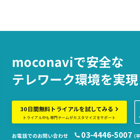
moconaviで
安全な
テレワーク環境を
実現
30日間無料トライアルを試してみる
トライアル中も専門チームがカスタマイズをサポート
03-4446-5007
お電話でのお問い合わせ
（平