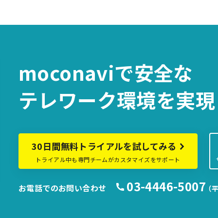
moconaviで
安全な
テレワーク環境を
実現
30日間無料トライアルを試してみる
トライアル中も専門チームがカスタマイズをサポート
03-4446-5007
お電話でのお問い合わせ
（平