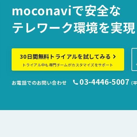
moconaviで
安全な
テレワーク環境を
実現
30日間無料トライアルを試してみる
トライアル中も専門チームがカスタマイズをサポート
03-4446-5007
お電話でのお問い合わせ
（平