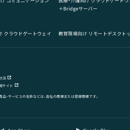
向け コミュニケーション
医療・介護向け クラウドゲートウ
＋Bridgeサーバー
け クラウドゲートウェイ
教育現場向け リモートデスクト
状況
報サイト
、商品・サービスの名称などは、各社の商標または登録商標です。