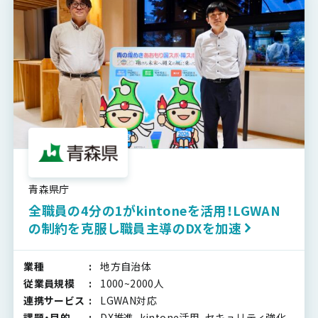
青森県庁
全職員の4分の1がkintoneを活用！LGWAN
の制約を克服し職員主導のDXを加速
業種
地方自治体
従業員規模
1000~2000人
連携サービス
LGWAN対応
課題・目的
DX推進, kintone活用, セキュリティ強化,