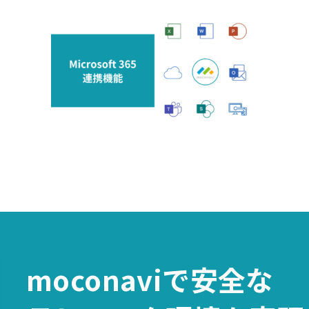
moconaviで
安全な