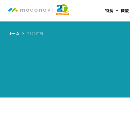
特長
機能
ホーム
M365連携