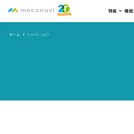
特長
機能
ホーム
hyoshi_wp5