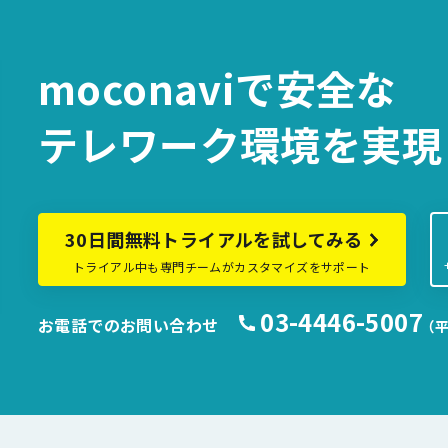
moconaviで
安全な
テレワーク環境を
実現
30日間無料トライアルを試してみる
トライアル中も専門チームがカスタマイズをサポート
03-4446-5007
お電話でのお問い合わせ
（平