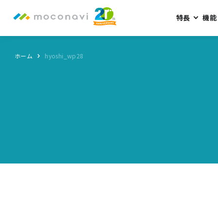
特長
機能
ホーム
hyoshi_wp28