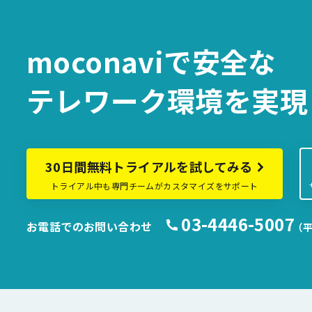
moconaviで
安全な
テレワーク環境を
実現
30日間無料トライアルを試してみる
トライアル中も専門チームがカスタマイズをサポート
03-4446-5007
お電話でのお問い合わせ
（平