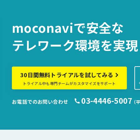
moconaviで
安全な
テレワーク環境を
実現
30日間無料トライアルを試してみる
トライアル中も専門チームがカスタマイズをサポート
03-4446-5007
お電話でのお問い合わせ
（平