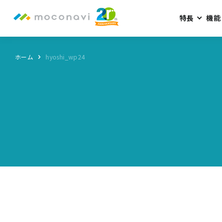
特長
機能
ホーム
hyoshi_wp24