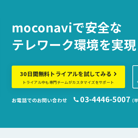
moconaviで
安全な
テレワーク環境を
実現
30日間無料トライアルを試してみる
トライアル中も専門チームがカスタマイズをサポート
03-4446-5007
お電話でのお問い合わせ
（平