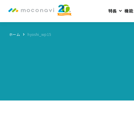
特長
機能
ホーム
hyoshi_wp15