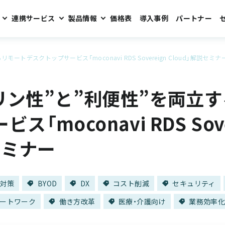
連携サービス
製品情報
価格表
導入事例
パートナー
モートデスクトップサービス「moconavi RDS Sovereign Cloud」解説セミナ
ソブリン性”と”利便性”を両立
「moconavi RDS Sove
セミナー
P対策
BYOD
DX
コスト削減
セキュリティ
ートワーク
働き方改革
医療・介護向け
業務効率