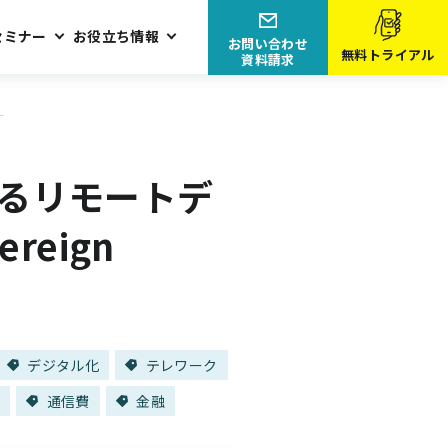
セミナー
お役立ち情報
お問い合わせ
無料トライアル
資料請求
ー
するリモートデ
reign
デジタル化
テレワーク
化
通信費
金融