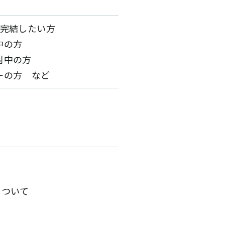
を完結したい方
中の方
討中の方
ーの方 など
て
長について