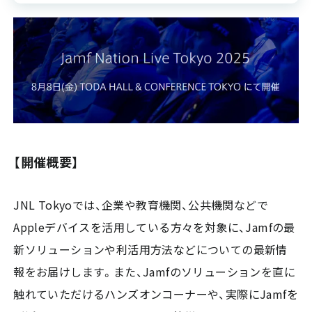
【開催概要】
JNL Tokyoでは、​企業や​教育機関、​公共機関などで
Appleデバイスを​活用している​方​々を​対象に、Jamfの​最
新ソリューションや​利活用方​法などに​ついての​最新情
報を​お届けします。また、Jamfの​ソリューションを​直に​
触れていただける​ハンズオンコーナーや、​実際にJamfを​