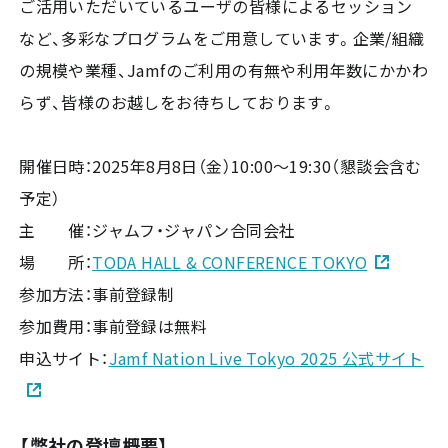
ご活用いただいている​ユーザの​皆様に​よる​セッション
など、​多彩な​プログラムを​ご用意しています。企業/組織
の​規模や​業種、Jamfの​ご利用の​有無や​利用年数に​かかわ
らず、​皆様の​お越しを​お待ちしております。
開催日時：2025年8月8日（金）10:00〜19:30（懇談会含む
予定）
主 催：ジャムフ・ジャパン合同会社
場 所：
TODA HALL & CONFERENCE TOKYO
参加方法：事前登録制
参加費用：事前登録は無料
申込サイト：
Jamf Nation Live Tokyo 2025 公式サイト
【弊社の登壇概要】