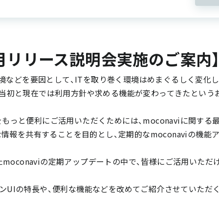
 10月リリース説明会実施のご案内
境などを要因として、ITを取り巻く環境はめまぐるしく変化し
、導入当初と現在では利用方針や求める機能が変わってきたとい
iをもっと便利にご活用いただくためには、moconaviに関す
情報を共有することを目的とし、定期的なmoconaviの機
施されたmoconaviの定期アップデートの中で、皆様にご活用い
viのモダンUIの特長や、便利な機能などを改めてご紹介させていただ