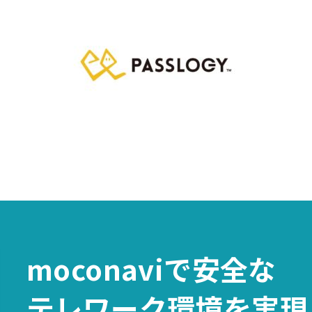
moconaviで
安全な
テレワーク環境を
実現