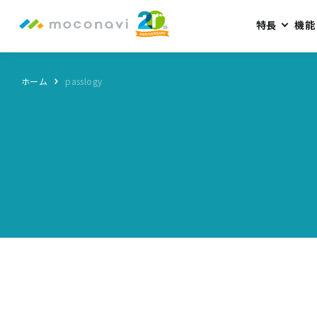
特長
機能
ホーム
passlogy