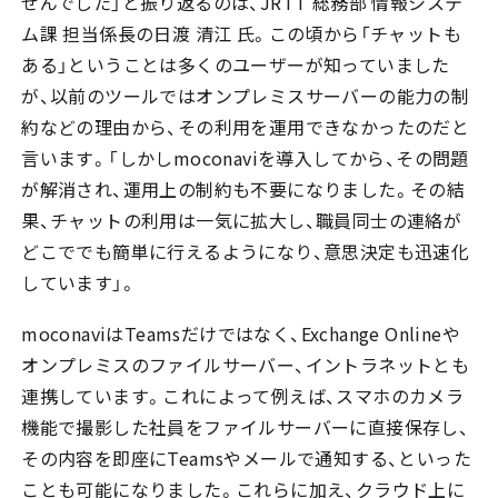
せんでした」と振り返るのは、JRTT 総務部 情報システ
ム課 担当係長の日渡 清江 氏。この頃から「チャットも
ある」ということは多くのユーザーが知っていました
が、以前のツールではオンプレミスサーバーの能力の制
約などの理由から、その利用を運用できなかったのだと
言います。「しかしmoconaviを導入してから、その問題
が解消され、運用上の制約も不要になりました。その結
果、チャットの利用は一気に拡大し、職員同士の連絡が
どこででも簡単に行えるようになり、意思決定も迅速化
しています」。
moconaviはTeamsだけではなく、Exchange Onlineや
オンプレミスのファイルサーバー、イントラネットとも
連携しています。これによって例えば、スマホのカメラ
機能で撮影した社員をファイルサーバーに直接保存し、
その内容を即座にTeamsやメールで通知する、といった
ことも可能になりました。これらに加え、クラウド上に