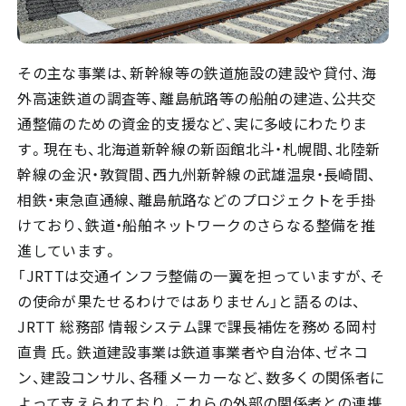
その主な事業は、新幹線等の鉄道施設の建設や貸付、海
外高速鉄道の調査等、離島航路等の船舶の建造、公共交
通整備のための資金的支援など、実に多岐にわたりま
す。現在も、北海道新幹線の新函館北斗・札幌間、北陸新
幹線の金沢・敦賀間、西九州新幹線の武雄温泉・長崎間、
相鉄・東急直通線、離島航路などのプロジェクトを手掛
けており、鉄道・船舶ネットワークのさらなる整備を推
進しています。
「JRTTは交通インフラ整備の一翼を担っていますが、そ
の使命が果たせるわけではありません」と語るのは、
JRTT 総務部 情報システム課で課長補佐を務める岡村
直貴 氏。鉄道建設事業は鉄道事業者や自治体、ゼネコ
ン、建設コンサル、各種メーカーなど、数多くの関係者に
よって支えられており、これらの外部の関係者との連携