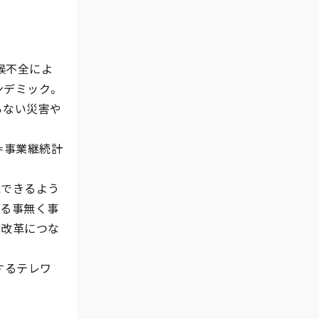
候不全によ
ンデミック。
らない災害や
）対策＝事業継続計
続できるよう
てる事無く事
方改革につな
するテレワ