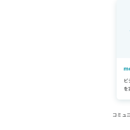
m
ビ
を
コミュ