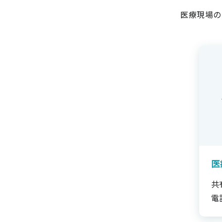
医療現場の
医
共
電