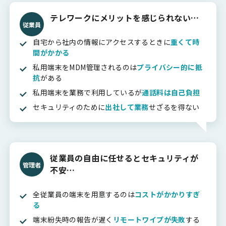
テレワークにメリットを感じられない…
従業員
自宅から社内の情報にアクセスするときに
重くて時
間がかかる
私用端末をMDM管理されるのは
プライバシー的に抵
抗
がある
私用端末を業務で利用しているが
通話料は自己負担
セキュリティのために
出社して業務
せざるを得ない
従業員の自由に任せるとセキュリティが
管理者
不安…
全従業員の端末を用意するのは
コストがかかりすぎ
る
端末紛失時の報告が遅く
リモートワイプが失敗
する