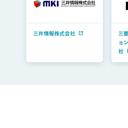
三井情報株式会社
三
ョ
社