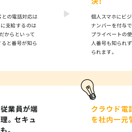
決！
客との電話対応は
個人スマホにビジ
員に支給するのは
ナンバーを付与で
、だからといって
プライベートの使
すると番号が知ら
人番号も知られ
られます｡
を従業員が端
クラウド電
理。セキュ
を社内一元
も。