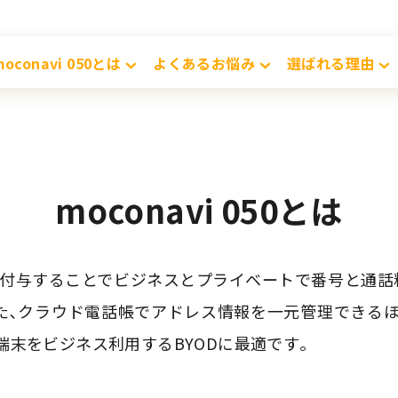
moconavi 050とは
よくあるお悩み
選ばれる理由
moconavi 050とは
を付与することでビジネスとプライベートで番号と通
また､クラウド電話帳でアドレス情報を一元管理できる
端末をビジネス利用するBYODに最適です｡