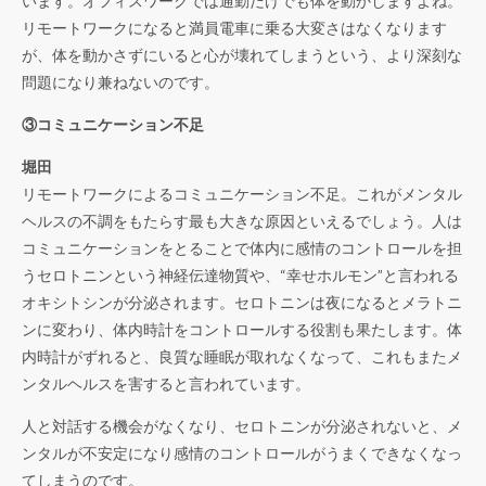
います。オフィスワークでは通勤だけでも体を動かしますよね。
リモートワークになると満員電車に乗る大変さはなくなります
が、体を動かさずにいると心が壊れてしまうという、より深刻な
問題になり兼ねないのです。
③
コミュニケーション不足
堀田
リモートワークによるコミュニケーション不足。これがメンタル
ヘルスの不調をもたらす最も大きな原因といえるでしょう。人は
コミュニケーションをとることで体内に感情のコントロールを担
うセロトニンという神経伝達物質や、“幸せホルモン”と言われる
オキシトシンが分泌されます。セロトニンは夜になるとメラトニ
ンに変わり、体内時計をコントロールする役割も果たします。体
内時計がずれると、良質な睡眠が取れなくなって、これもまたメ
ンタルヘルスを害すると言われています。
人と対話する機会がなくなり、セロトニンが分泌されないと、メ
ンタルが不安定になり感情のコントロールがうまくできなくなっ
てしまうのです。