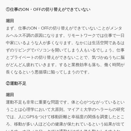
①
仕事の
ON
・
OFF
の切り替えができていない
堀田
まず、仕事のON・OFFの切り替えができていないことがメンタ
ルヘルス不調の原因になります。リモートワークでは仕事で一日
中家にいるような人が多くなります。なかには生活空間であるは
ずのリビングでパソコンを開いてしまう人もいるでしょう。仕事
とプライベートの切り替えができないことで、気づかぬうちに脳
がどんどん疲れていきます。すると業務効率も落ち、働く時間が
長くなるという悪循環に陥ってしまうのです。
②
運動不足
堀田
運動不足も非常に重要な問題です。体と心がつながっているとい
うことは心理学において大原則。マイアミ大学のヘラーらの研究
では、人にGPSをつけて移動距離と幸福度の関係を調査したとこ
ろ、移動が多い人ほど心の健康が保たれているという結果が出て