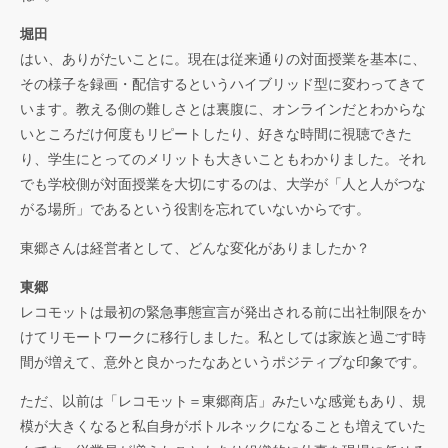
堀田
はい、ありがたいことに。現在は従来通りの対面授業を基本に、
その様子を録画・配信するというハイブリッド型に変わってきて
います。教える側の難しさとは裏腹に、オンラインだとわからな
いところだけ何度もリピートしたり、好きな時間に視聴できた
り、学生にとってのメリットも大きいこともわかりました。それ
でも学校側が対面授業を大切にするのは、大学が「人と人がつな
がる場所」であるという役割を忘れていないからです。
東郷さんは経営者として、どんな変化がありましたか？
東郷
レコモットは最初の緊急事態宣言が発出される前に出社制限をか
けてリモートワークに移行しました。私としては家族と過ごす時
間が増えて、意外と良かったなあというポジティブな印象です。
ただ、以前は「レコモット＝東郷商店」みたいな感覚もあり、規
模が大きくなると私自身がボトルネックになることも増えていた