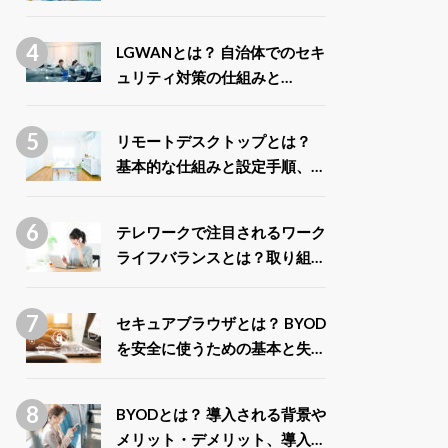
ス」との違いや取得できる給付
金について解説
LGWANとは？ 自治体でのセキ
ュリティ対策の仕組みと
LGWAN-ASPの種類を解説
リモートデスクトップとは？
基本的な仕組みと設定手順、安
全に利用するポイントまで徹底
解説
テレワークで注目されるワーク
ライフバランスとは？取り組み
による企業と従業員のメリット
を解説
セキュアブラウザとは？ BYOD
を安全に使うための基本と失敗
しない選び方
BYODとは？ 導入される背景や
メリット・デメリット、導入事