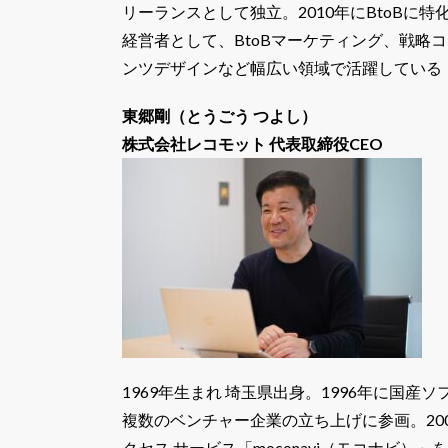
リーランスとして独立。2010年にBtoBに
経営者として、BtoBマーケティング、戦略
ンツデザインなど幅広い領域で活躍している
東郷剛（とうごう つよし）
株式会社レコモット 代表取締役CEO
1969年生まれ 埼玉県出身。1996年に国
複数のベンチャー企業の立ち上げに参画。20
クセス サービス「moconavi（モコナビ）