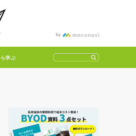
ィア
by
から学ぶ