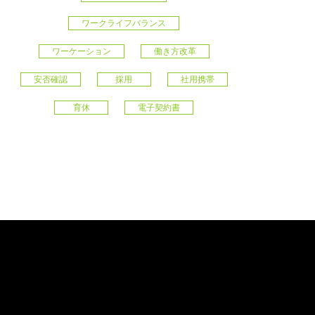
ワークライフバランス
ワーケーション
働き方改革
安否確認
採用
社用携帯
育休
電子契約書