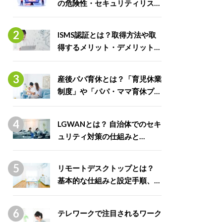
の危険性・セキュリティリスク
と対処法
ISMS認証とは？取得方法や取
得するメリット・デメリット、
ISO27001との違いを解説
産後パパ育休とは？「育児休業
制度」や「パパ・ママ育休プラ
ス」との違いや取得できる給付
金について解説
LGWANとは？ 自治体でのセキ
ュリティ対策の仕組みと
LGWAN-ASPの種類を解説
リモートデスクトップとは？
基本的な仕組みと設定手順、安
全に利用するポイントまで徹底
解説
テレワークで注目されるワーク