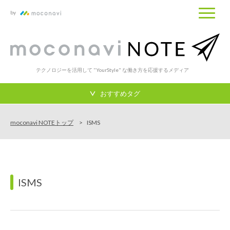
by
テクノロジーを活用して "YourStyle" な働き方を応援するメディア
おすすめタグ
moconavi NOTEトップ
ISMS
ISMS