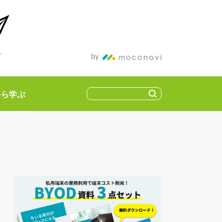
ィア
by
から学ぶ