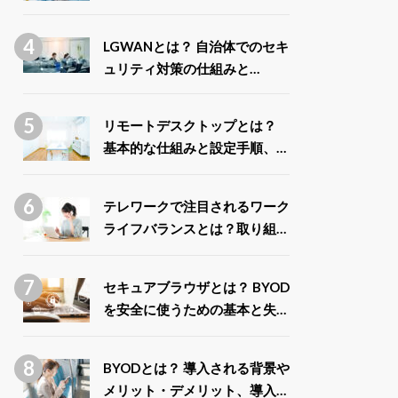
ス」との違いや取得できる給付
金について解説
LGWANとは？ 自治体でのセキ
ュリティ対策の仕組みと
LGWAN-ASPの種類を解説
リモートデスクトップとは？
基本的な仕組みと設定手順、安
全に利用するポイントまで徹底
解説
テレワークで注目されるワーク
ライフバランスとは？取り組み
による企業と従業員のメリット
を解説
セキュアブラウザとは？ BYOD
を安全に使うための基本と失敗
しない選び方
BYODとは？ 導入される背景や
メリット・デメリット、導入事