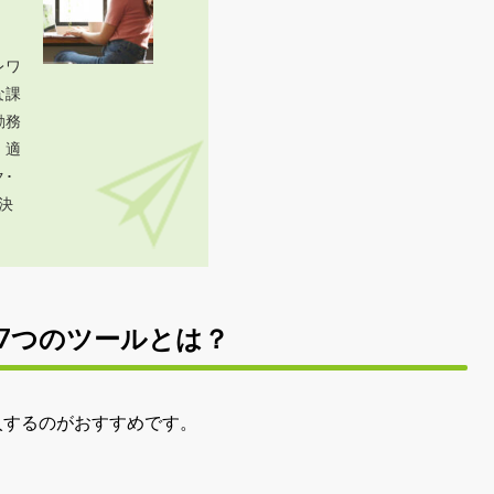
レワ
な課
勤務
、適
･
決
7つのツールとは？
入するのがおすすめです。