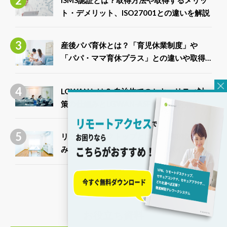
ト・デメリット、ISO27001との違いを解説
産後パパ育休とは？「育児休業制度」や
「パパ・ママ育休プラス」との違いや取得
できる給付金について解説
LGWANとは？ 自治体でのセキュリティ対
策の仕組みとLGWAN-ASPの種類を解説
リモートデスクトップとは？ 基本的な仕組
みと設定手順、安全に利用するポイントま
で徹底解説
お役立ち資料