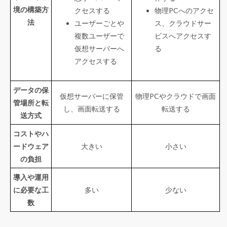
境の構築方
クセスする
物理PCへのアクセ
法
ユーザーごとや
ス、クラウドサー
複数ユーザーで
ビスへアクセスす
仮想サーバーへ
る
アクセスする
データの保
仮想サーバーに保管
物理PCやクラウドで画面
管場所と転
し、画面転送する
転送する
送方式
コストやハ
ードウェア
大きい
小さい
の負担
導入や運用
に必要な工
多い
少ない
数