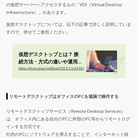
の仮想サーバーへアクセスするもの「VDI（Virtual Desktop
Infrastructure）」があります。
仮想デスクトップについては、以下の記事で詳しく説明していま
すので、併せてご参照ください。
仮想デスクトップとは？ 接
続方法・方式の違いや運用
のメリット・デメリット、
https://moconavi.jp/blog/2021/11/6192/
導入...
リモートデスクトップはオフィスのPCを遠隔で操作する
リモートデスクトップサービス（Remote Desktop Services）
は、オフィス内にある自分のPCに外部のPC等からリモートログ
インする方式です。
社内のPCにソフトウェアを導入することで、インターネット経