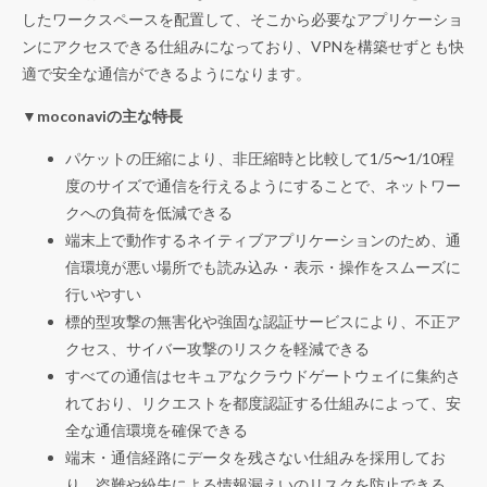
したワークスペースを配置して、そこから必要なアプリケーショ
ンにアクセスできる仕組みになっており、VPNを構築せずとも快
適で安全な通信ができるようになります。
▼moconaviの主な特長
パケットの圧縮により、非圧縮時と比較して1/5〜1/10程
度のサイズで通信を行えるようにすることで、ネットワー
クへの負荷を低減できる
端末上で動作するネイティブアプリケーションのため、通
信環境が悪い場所でも読み込み・表示・操作をスムーズに
行いやすい
標的型攻撃の無害化や強固な認証サービスにより、不正ア
クセス、サイバー攻撃のリスクを軽減できる
すべての通信はセキュアなクラウドゲートウェイに集約さ
れており、リクエストを都度認証する仕組みによって、安
全な通信環境を確保できる
端末・通信経路にデータを残さない仕組みを採用してお
り、盗難や紛失による情報漏えいのリスクを防止できる