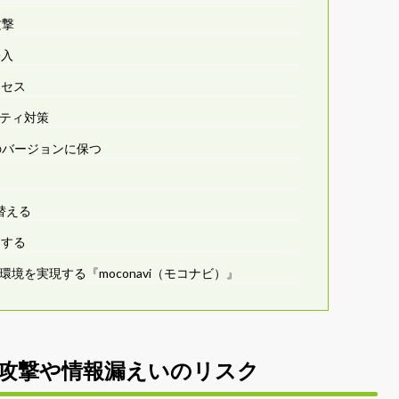
攻撃
侵入
クセス
リティ対策
のバージョンに保つ
替える
用する
境を実現する『moconavi（モコナビ）』
ー攻撃や情報漏えいのリスク