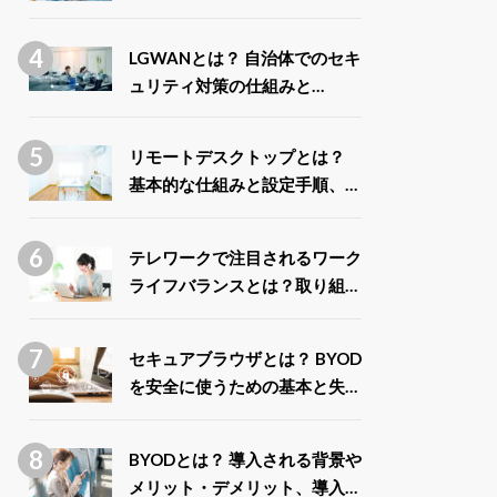
ス」との違いや取得できる給付
金について解説
LGWANとは？ 自治体でのセキ
ュリティ対策の仕組みと
LGWAN-ASPの種類を解説
リモートデスクトップとは？
基本的な仕組みと設定手順、安
全に利用するポイントまで徹底
解説
テレワークで注目されるワーク
ライフバランスとは？取り組み
による企業と従業員のメリット
を解説
セキュアブラウザとは？ BYOD
を安全に使うための基本と失敗
しない選び方
BYODとは？ 導入される背景や
メリット・デメリット、導入事