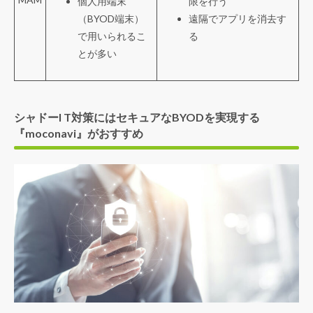
個人用端末
限を行う
（BYOD端末）
遠隔でアプリを消去す
で用いられるこ
る
とが多い
シャドーI T対策にはセキュアなBYODを実現する
『moconavi』がおすすめ