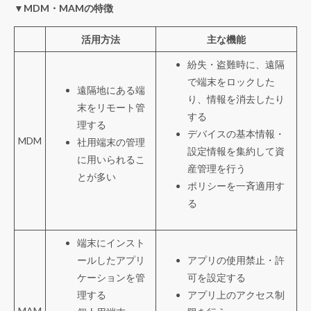
▼MDM・MAMの特徴
活用方法
主な機能
紛失・盗難時に、遠隔
で端末をロックした
遠隔地にある端
り、情報を消去したり
末をリモート管
する
理する
デバイスの基本情報・
MDM
社用端末の管理
設定情報を集約して資
に用いられるこ
産管理を行う
とが多い
ポリシーを一斉適用す
る
端末にインスト
ールしたアプリ
アプリの使用禁止・許
ケーションを管
可を設定する
理する
アプリ上のアクセス制
MAM