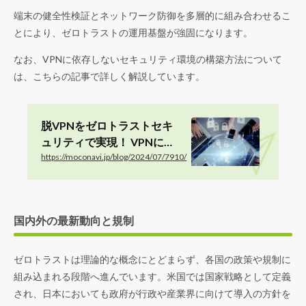
端末の健全性検証とネットワーク防御を多層的に組み合わせるこ
とにより、ゼロトラストの運用基盤が強固になります。
なお、VPNに依存しないセキュリティ環境の構築方法について
は、こちらの記事で詳しく解説しています。
脱VPNをゼロトラストセキ
ュリティで実現！ VPNに依
存しない安全な通信環境を
https://moconavi.jp/blog/2024/07/7910/
構築
国内外の最新動向と規制
ゼロトラストは理論的な概念にとどまらず、各国の政策や規制に
組み込まれる段階へ進んでいます。米国では国家戦略として定義
され、日本においても政府が行政や産業界に向けて導入の方針を