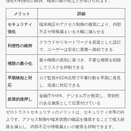
強化や利便性の維持、権限の最小化などが挙げられます。
メリット
詳細
セキュリティ
端末検証やアクセス制御の徹底により、内部
強化
不正や情報漏えいを大幅に減らせる
クラウドやリモートワークを前提とした設計
利便性の維持
で、ユーザーは安全に業務へ接続できる
最小権限の原則に基づき、不要な権限を削除
権限の最小化
してリスクを抑制できる
早期検知と対
ログ監視やEDR活用で不審行動を早期に発見
応
し、迅速に対応できる
金融庁やIPA、デジタル庁が推奨し、実効性
政策的後押し
のある施策として位置付けている
ゼロトラストセキュリティのメリットは、セキュリティ水準の向
上です。アクセス制御や端末状態の確認を徹底することで侵入経
路を減らし、内部不正や情報漏えいの被害を抑制できます。