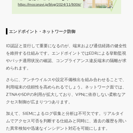
ート環境を実現する方法
https://moconavi.jp/blog/2024/11/8006/
エンドポイント・ネットワーク防御
ID認証と並行して重要になるのが、端末および通信経路の健全性
を維持する仕組みです。エンドポイントではEDRによる挙動監視
やパッチ適用状況の確認、コンプライアンス違反端末の隔離が求
められます。
さらに、アンチウイルスや設定不備検出を組み合わせることで、
利用端末の信頼性を高められるでしょう。ネットワーク面では、
ZTNAやSDPの利用が拡大しており、VPNに依存しない柔軟なア
クセス制御が広まりつつあります。
加えて、SIEMによるログ収集と分析は不可欠です。リアルタイ
ムでアクセス可否を判断する仕組みと同時に、過去の履歴を用い
た異常検知や迅速なインシデント対応を可能にします。