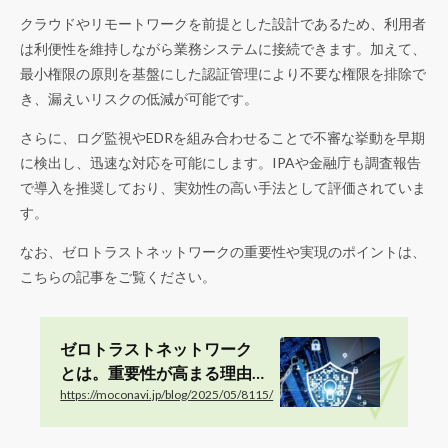
クラウドやリモートワークを前提とした設計であるため、利用者
は利便性を維持しながら業務システムに接続できます。加えて、
最小権限の原則を基盤にした認証管理により不要な権限を排除で
き、漏えいリスクの低減が可能です。
さらに、ログ監視やEDRを組み合わせることで不審な挙動を早期
に検出し、迅速な対応を可能にします。IPAや金融庁も調査報告
で導入を推奨しており、実効性の高い手法として評価されていま
す。
なお、ゼロトラストネットワークの重要性や実現のポイントは、
こちらの記事をご覧ください。
ゼロトラストネットワーク
とは。重要性が高まる理由
や実現するためのポイント
https://moconavi.jp/blog/2025/05/8115/