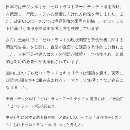
日本ではデジタル庁が『
ゼロトラストアーキテクチャ適用方針
』
を策定し、行政システムの整備に向けた方向性を示しました。ま
た、政府CIOポータルでは境界防御の限界を指摘し、ゼロトラス
トに基づく運用を推進する考え方を整理しています。
さらに金融庁では『
ゼロトラストの現状調査と事例分析に関する
調査報告書
』を公開し、企業が直面する課題を具体的に分析しま
した。人材不足や導入コストの問題が障壁として指摘され、組織
的な対応の必要性が明確化されています。
国内においてもゼロトラストセキュリティは理論を超え、実際に
政策や規制の中に組み込まれるテーマとして無視できない存在に
なりました。
出典：デジタル庁『
ゼロトラストアーキテクチャ 適用方針
』／金融庁
『
ゼロトラストの現状調査と
事例分析に関する調査報告書
』
／
政府CIOポータル『
政府情報システ
ムにおけるゼロトラスト適用に向けた考え方
』