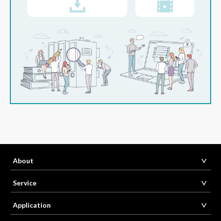
About
Service
Application