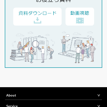
About
Service