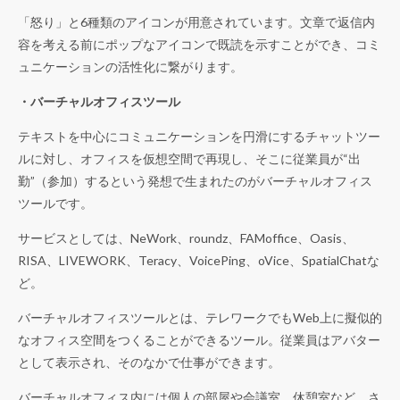
「怒り」と6種類のアイコンが用意されています。文章で返信内
容を考える前にポップなアイコンで既読を示すことができ、コミ
ュニケーションの活性化に繋がります。
・バーチャルオフィスツール
テキストを中心にコミュニケーションを円滑にするチャットツー
ルに対し、オフィスを仮想空間で再現し、そこに従業員が“出
勤”（参加）するという発想で生まれたのがバーチャルオフィス
ツールです。
サービスとしては、NeWork、roundz、FAMoffice、Oasis、
RISA、LIVEWORK、Teracy、VoicePing、oVice、SpatialChatな
ど。
バーチャルオフィスツールとは、テレワークでもWeb上に擬似的
なオフィス空間をつくることができるツール。従業員はアバター
として表示され、そのなかで仕事ができます。
バーチャルオフィス内には個人の部屋や会議室、休憩室など、さ