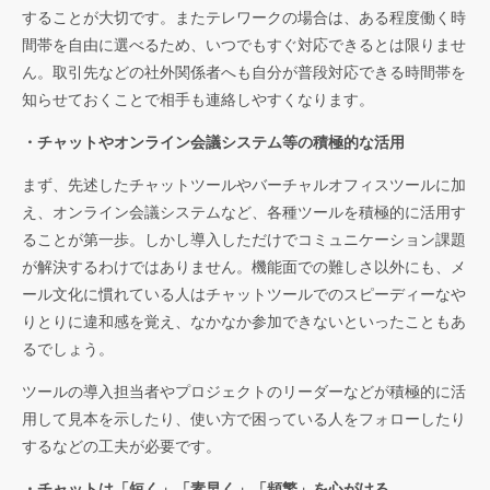
することが大切です。またテレワークの場合は、ある程度働く時
間帯を自由に選べるため、いつでもすぐ対応できるとは限りませ
ん。取引先などの社外関係者へも自分が普段対応できる時間帯を
知らせておくことで相手も連絡しやすくなります。
・チャットやオンライン会議システム等の積極的な活用
まず、先述したチャットツールやバーチャルオフィスツールに加
え、オンライン会議システムなど、各種ツールを積極的に活用す
ることが第一歩。しかし導入しただけでコミュニケーション課題
が解決するわけではありません。機能面での難しさ以外にも、メ
ール文化に慣れている人はチャットツールでのスピーディーなや
りとりに違和感を覚え、なかなか参加できないといったこともあ
るでしょう。
ツールの導入担当者やプロジェクトのリーダーなどが積極的に活
用して見本を示したり、使い方で困っている人をフォローしたり
するなどの工夫が必要です。
・チャットは「短く」「素早く」「頻繁」を心がける