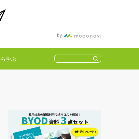
ィア
by
から学ぶ