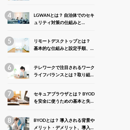
ス」との違いや取得できる給付
金について解説
LGWANとは？ 自治体でのセキ
ュリティ対策の仕組みと
LGWAN-ASPの種類を解説
リモートデスクトップとは？
基本的な仕組みと設定手順、安
全に利用するポイントまで徹底
解説
テレワークで注目されるワーク
ライフバランスとは？取り組み
による企業と従業員のメリット
を解説
セキュアブラウザとは？ BYOD
を安全に使うための基本と失敗
しない選び方
BYODとは？ 導入される背景や
メリット・デメリット、導入事