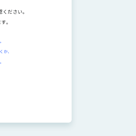
認ください。
ます。
。
だくか、
。